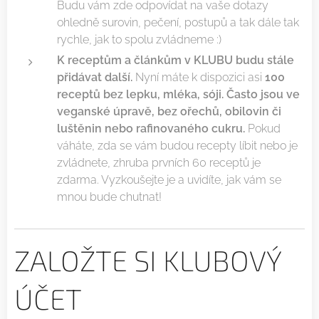
Budu vám zde odpovídat na vaše dotazy
ohledně surovin, pečení, postupů a tak dále tak
rychle, jak to spolu zvládneme :)
K receptům a článkům v KLUBU budu stále
přidávat další.
Nyní máte k dispozici asi
100
receptů bez lepku, mléka, sóji. Často jsou ve
veganské úpravě, bez ořechů, obilovin či
luštěnin nebo rafinovaného cukru.
Pokud
váháte, zda se vám budou recepty líbit nebo je
zvládnete, zhruba prvních 60 receptů je
zdarma. Vyzkoušejte je a uvidíte, jak vám se
mnou bude chutnat!
ZALOŽTE SI KLUBOVÝ
ÚČET