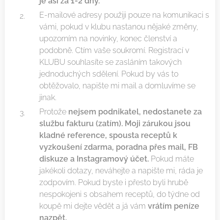
je asi za 1-2 dny.
E-mailové adresy použiji pouze na komunikaci s
vámi, pokud v klubu nastanou nějaké změny,
upozorním na novinky, konec členství a
podobně. Ctím vaše soukromí. Registrací v
KLUBU souhlasíte se zasláním takových
jednoduchých sdělení. Pokud by vás to
obtěžovalo, napište mi mail a domluvíme se
jinak.
Protože
nejsem podnikatel, nedostanete za
službu fakturu (zatím). Moji zárukou jsou
kladné reference, spousta receptů k
vyzkoušení zdarma, poradna přes mail, FB
diskuze a Instagramový účet.
Pokud máte
jakékoli dotazy, neváhejte a napište mi, ráda je
zodpovím. Pokud byste i přesto byli hrubě
nespokojeni s obsahem receptů, do týdne od
koupě mi dejte vědět a já vám
vrátím peníze
nazpět.