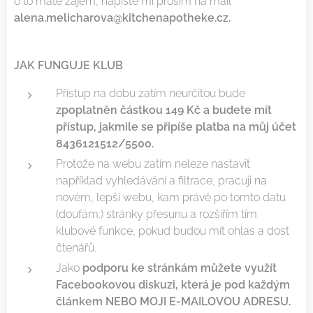
o to máte zájem, napište mi prosím na mail
alena.melicharova@kitchenapotheke.cz.
JAK FUNGUJE KLUB
Přístup na dobu zatím neurčitou bude
zpoplatněn částkou 149 Kč a budete mít
přístup, jakmile se připíše platba na můj účet
8436121512/5500.
Protože na webu zatím neleze nastavit
například vyhledávání a filtrace, pracuji na
novém, lepší webu, kam právě po tomto datu
(doufám:) stránky přesunu a rozšířím tím
klubové funkce, pokud budou mít ohlas a dost
čtenářů.
Jako
podporu ke stránkám můžete využít
Facebookovou diskuzi, která je pod každým
článkem NEBO MOJI E-MAILOVOU ADRESU.