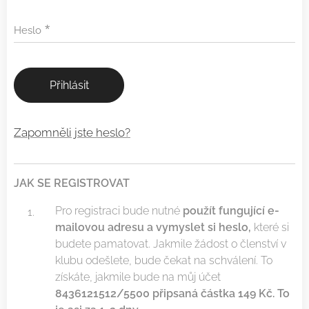
Heslo
Přihlásit
Zapomněli jste heslo?
JAK SE REGISTROVAT
Pro registraci bude nutné
použít fungující e-
mailovou adresu a vymyslet si heslo,
které si
budete pamatovat. Jakmile žádost o členství v
klubu odešlete, bude čekat na schválení. To
získáte, jakmile bude na můj účet
8436121512/5500 připsaná částka 149 Kč. To