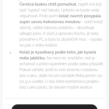
Čerstvá budou chtít pomačkat
, náplň má být
spíš "sypká" než tekutá. I přesto se bude voda
odpařovat. Proto jsem
koláč navrch posypala
super savou kokosovou moukou
- udrží koláč
vláčný, udělá takovou pokličku - absorbuje
utíkající páru. A stačí jí opravdu trochu, já dala
původně 5 PL a bylo to zbytečně moc - sypala
se pak z vršku koláče.
Koláč je kyselkavý podle toho, jak kyselá
máte jablíčka.
Ale není nic snažšího, než je
ochutnat a před naplněním podle sebe přisladit.
Pokud váháte, jestli to vaši strávníci zvládnou
bez cukru, dejte ho pro začátek třeba jenom 30-
50 g a uvidíte. U nás tahle kombinace projde i
bez cukru proto, že dávám hodně skořice.