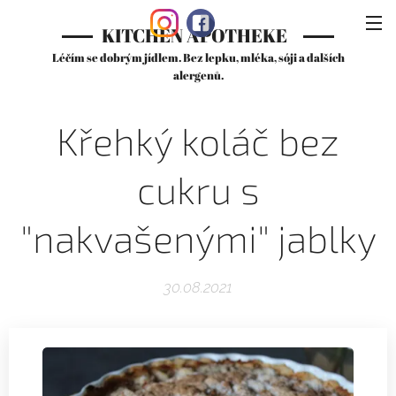
KITCHEN APOTHEKE
Léčím se dobrým jídlem. Bez lepku, mléka, sóji a dalších
alergenů.
Křehký koláč bez
cukru s
"nakvašenými" jablky
30.08.2021