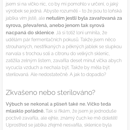
jsem si na víčko nic, co by mi pomohlo v určení, o jaký
výrobek se jedná. Abyste rozuměli - to že jsou to loňská
netuším jestli byla zavařovaná za
jablka vím jistě, ale
syrova, převařená, anebo jenom tak syrová
nacpaná do sklenice
. Já si totiž loni umínila, že
udělám pár fermentačních pokusů. Takže jsem něco
strouhaných, nestříkaných a pěkných jablek se slupkou
narvala s trochou soli a citronu do velkých sklenic,
zatížila zelným listem, zavařila deset minut víčka abych
vycucla vzduch a nechala být. Takže by měla být
sterilovaná. Ale nedostatečně. A jak to dopadlo?
Zkvašeno nebo sterilováno?
Výbuch se nekonal a plíseň také ne. Víčko teda
mlasklo pořádně.
Tak si říkám, že jsem je jednoduše
poctivě zavařila, ale ejhle, známý čuch ke mě doletěl!
Uprostřed se jablka zřejmě nesvařila, sklenice byla