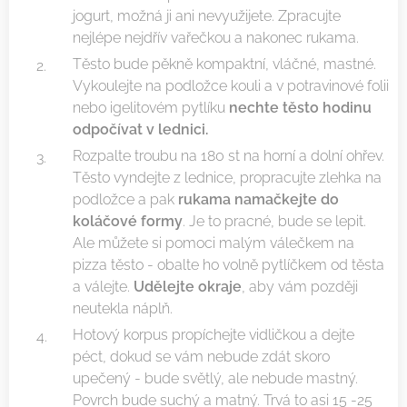
jogurt, možná ji ani nevyužijete. Zpracujte
nejlépe nejdřív vařečkou a nakonec rukama.
Těsto bude pěkně kompaktní, vláčné, mastné.
Vykoulejte na podložce kouli a v potravinové folii
nebo igelitovém pytlíku
nechte těsto hodinu
odpočívat v lednici.
Rozpalte troubu na 180 st na horní a dolní ohřev.
Těsto vyndejte z lednice, propracujte zlehka na
podložce a pak
rukama namačkejte do
koláčové formy
. Je to pracné, bude se lepit.
Ale můžete si pomoci malým válečkem na
pizza těsto - obalte ho volně pytlíčkem od těsta
a válejte.
Udělejte okraje
, aby vám později
neutekla náplň.
Hotový korpus propíchejte vidličkou a dejte
péct, dokud se vám nebude zdát skoro
upečený - bude světlý, ale nebude mastný.
Povrch bude suchý a matný. Trvá to asi 15 -25