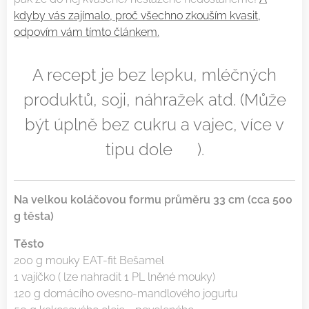
kdyby vás zajímalo, proč všechno zkouším kvasit,
odpovím vám tímto článkem.
A recept je bez lepku, mléčných
produktů, soji, náhražek atd. (Může
být úplně bez cukru a vajec, více v
tipu dole ⬇).
Na velkou koláčovou formu průměru 33 cm (cca 500
g těsta)
Těsto
200 g mouky EAT-fit Bešamel
1 vajíčko ( lze nahradit 1 PL lněné mouky)
120 g domácího ovesno-mandlového jogurtu