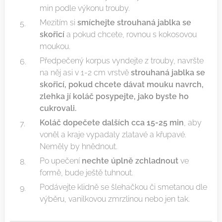
min podle výkonu trouby.
Mezitím si
smíchejte strouhaná jablka se
skořicí
a pokud chcete, rovnou s kokosovou
moukou.
Předpečený korpus vyndejte z trouby, navršte
na něj asi v 1-2 cm vrstvě
strouhaná jablka se
skořicí, pokud chcete dávat mouku navrch,
zlehka jí koláč posypejte, jako byste ho
cukrovali.
Koláč dopečete dalších cca 15-25 min
, aby
voněl a kraje vypadaly zlatavé a křupavé.
Neměly by hnědnout.
Po upečení
nechte úplně zchladnout
ve
formě, bude ještě tuhnout.
Podávejte klidně se šlehačkou či smetanou dle
výběru, vanilkovou zmrzlinou nebo jen tak.