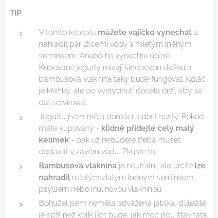
TIP
V tomto receptu
můžete vajíčko vynechat
a
nahradit pár lžícemi vody s mletým lněným
semínkem. Anebo ho vynechte úplně.
Kupované jogurty mívají škrobovou složku a
bambusová vláknina taky bude fungovat. Koláč
je křehký, ale po vystydnutí docela drží, aby se
dal servírovat.
Jogurtu jsem měla domácí a dost hustý. Pokud
máte kupovaný -
klidně přidejte celý malý
kelímek
- pak už nebudete třeba muset
dodávat v závěru vodu. Zkuste to.
Bambusová vláknina
je neutrální, ale určitě
lze
nahradit
mletým zlatým lněným semínkem,
psylliem nebo inulinovou vlákninou.
Bohužel jsem neměla odvážená jablka, důležité
je spíš než kolik jich bude, jak moc jsou šťavnatá.