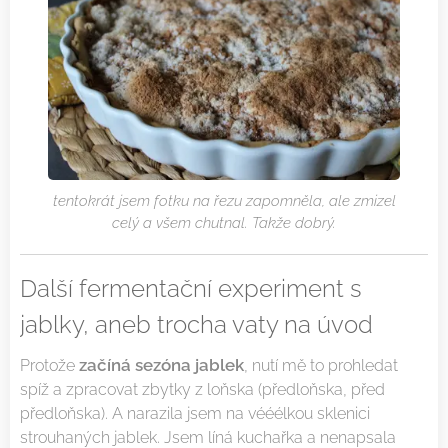
tentokrát jsem fotku na řezu zapomněla, ale zmizel
celý a všem chutnal. Takže dobrý.
Další fermentační experiment s
jablky, aneb trocha vaty na úvod
začíná sezóna jablek
Protože
, nutí mě to prohledat
spíž a zpracovat zbytky z loňska (předloňska, před
předloňska). A narazila jsem na vééélkou sklenici
strouhaných jablek. Jsem líná kuchařka a nenapsala