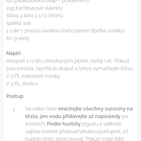
50 g kokosového oleje - povoleného
15g bambusové vlákniny
šťáva a kůra z 1/2 citronu
špetka soli
1 cukr s pravou vanilkou (nebo jenom špetka vanilky)
60 g vody
Náplň
Alespoň 1/2 litru strouhaných jablek, raději i víc. Pokud
jsou čerstvá, nechte je okapat a lehce vymačkejte šťávu
2-3 PL kokosové mouky
2-3 KL skořice
Postup
Ve velké míse
smíchejte všechny suroviny na
těsto, jen vodu přidávejte až naposledy
po
troškách.
Podle hustoty
jogurtu a velikosti
vajíčka budete přidávat tekutinu postupně, až
budete těsto zpracovávat. Pokud máte řidší