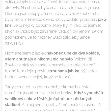
veliká, a byly fakt nakvašený! Jenom opravdu zlehka,
ale byly. Na chuti to bylo znát a bylo to teda zajímavé.
Hledala jsem stopy plísně, ale na vrchu zelného listu
bylo něco mikroskopického, co vypadalo,
přísahám
,
jako
křís.
Je tu nějaký odborník, který by mi řekl, co jsem to
stvořila? Víčko bylo zavařené, vzduch byl jenom 1,5 cm
pod víčkem. Je to možné? Stačí tolik, aby lehce
nakvasily?
Nicméně jsem z jablek
nakonec upekla dva koláče,
všem chutnaly a nikomu nic nebylo
. Všichni žijí.
Zbytek jablek syn snědl a nemotal se:) Ale víte co?
Klidně tam dejte prostě
strouhaná jablka
, výsledek
bude nakonec stejný, když se to peče.
Tady je recept na jeden z nich, z křehkého těsta s
domácím jogurtem (zase ty breberky).
Když vynecháte
vanilkový cukr v těstě, je úplně bez přidaných
sladidel
. A i můj syn ho jedl, až měl boule za ušima. A
pak že do něj kvašené/neslazené nedostaneme!
A