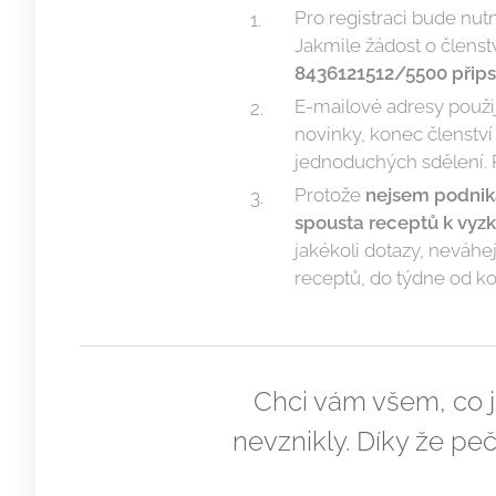
Pro registraci bude nu
Jakmile žádost o členst
8436121512/5500 připsan
E-mailové adresy použi
novinky, konec členstv
jednoduchých sdělení. P
Protože
nejsem podnikat
spousta receptů k vyzk
jakékoli dotazy, neváhe
receptů, do týdne od k
Chci vám všem, co j
nevznikly. Díky že pe