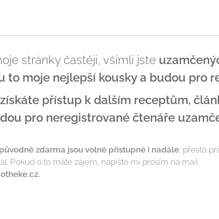
e stránky častěji, všimli jste
uzamčených
u to moje nejlepší kousky a budou pro r
získáte přístup k dalším receptům, člán
udou pro neregistrované čtenáře uzamč
původně zdarma jsou volně přístupné i nadále
, přesto p
ál. Pokud o to máte zájem, napište mi prosím na mail
otheke.cz.