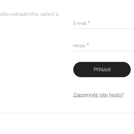
věta netradičního vaření a
E-mail
Heslo
Přihlásit
Zapomněli jste heslo?