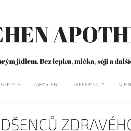
CHEN APOT
rým jídlem. Bez lepku, mléka, sóji a dalš
ECEPTY
ZAMYŠLENÍ
EXPERIMENTY
O M
ADŠENCŮ ZDRAVÉHO