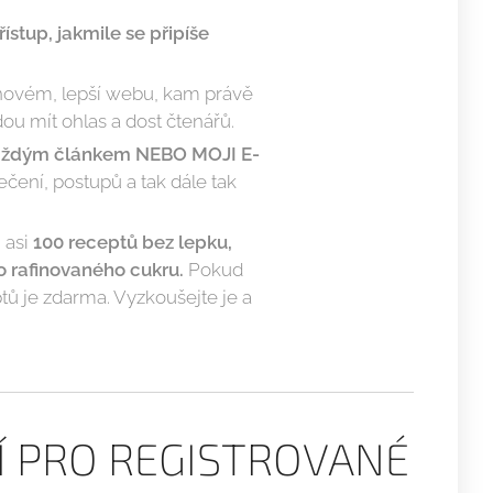
stup, jakmile se připíše
a novém, lepší webu, kam právě
ou mít ohlas a dost čtenářů.
 každým článkem NEBO MOJI E-
ení, postupů a tak dále tak
 asi
100 receptů bez lepku,
bo rafinovaného cukru.
Pokud
tů je zdarma. Vyzkoušejte je a
Í PRO REGISTROVANÉ