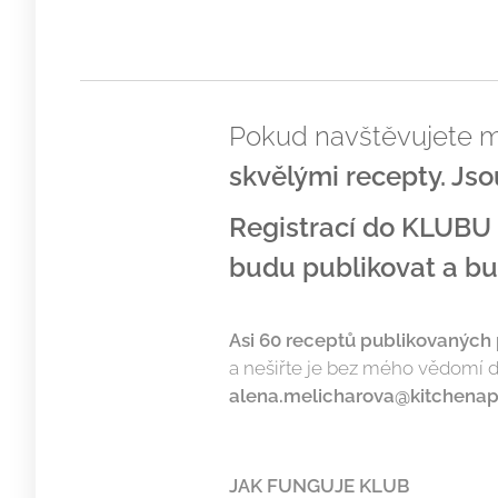
Pokud navštěvujete moj
skvělými recepty. Jso
Registrací do KLUBU 
budu publikovat a b
Asi 60 receptů publikovaných 
a nešiřte je bez mého vědomí d
alena.melicharova@kitchenap
JAK FUNGUJE KLUB