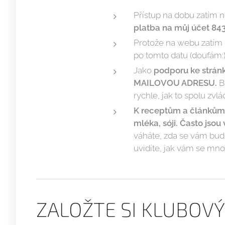
Přístup na dobu zatím 
platba na můj účet 84
Protože na webu zatím n
po tomto datu (doufám:)
Jako
podporu ke strán
MAILOVOU ADRESU.
Bu
rychle, jak to spolu zvl
K receptům a článkům 
mléka, sóji. Často jsou
váháte, zda se vám budo
uvidíte, jak vám se mn
ZALOŽTE SI KLUBOV