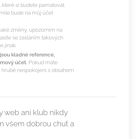
,
které si budete pamatovat.
akmile bude na můj účet
ějaké změny, upozorním na
asíte se zasláním takových
 jinak.
jsou kladné reference,
amový účet.
Pokud máte
yli hrubě nespokojeni s obsahem
y web ani klub nikdy
nám všem dobrou chuť a