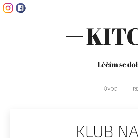
KIT
Léčím se dob
ÚVOD
R
KLUB N