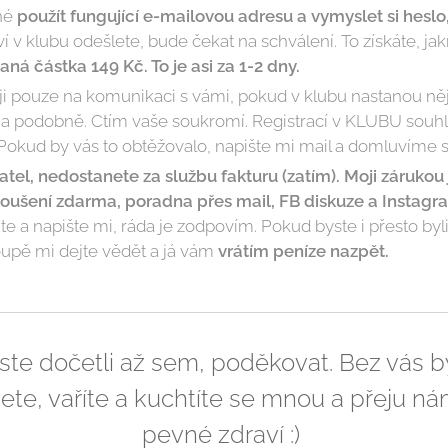
tné
použít fungující e-mailovou adresu a vymyslet si heslo
ví v klubu odešlete, bude čekat na schválení. To získáte, j
á částka 149 Kč. To je asi za 1-2 dny.
ji pouze na komunikaci s vámi, pokud v klubu nastanou n
í a podobně. Ctím vaše soukromí. Registrací v KLUBU souhl
okud by vás to obtěžovalo, napište mi mail a domluvíme se
el, nedostanete za službu fakturu (zatím). Moji zárukou 
oušení zdarma, poradna přes mail, FB diskuze a Instagr
jte a napište mi, ráda je zodpovím. Pokud byste i přesto b
oupě mi dejte vědět a já vám
vrátím peníze nazpět.
ste dočetli až sem, poděkovat. Bez vás b
čete, vaříte a kuchtíte se mnou a přeju 
pevné zdraví :)