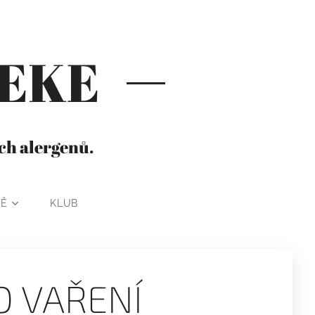
HEKE
ích alergenů.
NĚ
KLUB
 VAŘENÍ