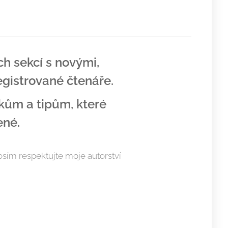
 sekcí s novými,
egistrované čtenáře.
kům a tipům, které
ené.
rosím respektujte moje autorství