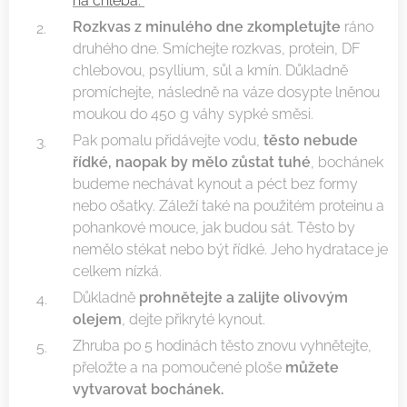
na chleba.
Rozkvas z minulého dne zkompletujte
ráno
druhého dne. Smíchejte rozkvas, protein, DF
chlebovou, psyllium, sůl a kmín. Důkladně
promíchejte, následně na váze dosypte lněnou
moukou do 450 g váhy sypké směsi.
Pak pomalu přidávejte vodu,
těsto nebude
řídké, naopak by mělo zůstat tuhé
, bochánek
budeme nechávat kynout a péct bez formy
nebo ošatky. Záleží také na použitém proteinu a
pohankové mouce, jak budou sát. Těsto by
nemělo stékat nebo být řídké. Jeho hydratace je
celkem nízká.
Důkladně
prohnětejte a zalijte olivovým
olejem
, dejte přikryté kynout.
Zhruba po 5 hodinách těsto znovu vyhnětejte,
přeložte a na pomoučené ploše
můžete
vytvarovat bochánek.