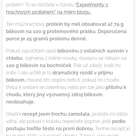
protein? To se dočtete v článku
"Experimenty s
hrachovým proteinem" na mém blogu.
Ten můj hrachový
protein by měl obsahovat až 79 g
bílkovin na 100 g proteinového prášku. Doporučená
porce je 25 gramů proteinu denně.
Pokud započítám další
bílkovinu z ostatních surovin v
chlebu
, zejména z lněné mouky, dostanu se někam na
100 g bílkovin na bochníček
. Pak už záleží, kolik ho
sníte :) ale určitě je to
dramatický rozdíl v příjmu
bílkovin.
Hlavně tím doplní deficit, pokud ho chcete
třeba k snídani se zeleninou nebo jen tak jako
přílohu k
chodu, který jiný významný zdroj bílkovin
neobsahuje.
Dnešní
recept jsem trochu zamotala,
protože mi blbla
váha, ale pokud z kvásku nepečete poprvé, jistě
podle
postupu trefíte těsto na první dobrou.
Tenhle recept je
na hutný, těžší a kyselejší chleba. Takový, jaký mám