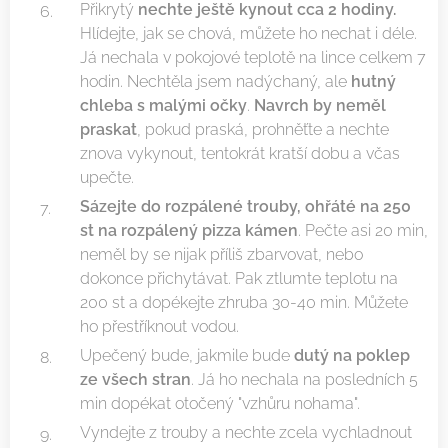
Přikrytý
nechte ještě kynout cca 2 hodiny.
Hlídejte, jak se chová, můžete ho nechat i déle.
Já nechala v pokojové teplotě na lince celkem 7
hodin. Nechtěla jsem nadýchaný, ale
hutný
chleba s malými očky
.
Navrch by neměl
praskat
, pokud praská, prohněťte a nechte
znova vykynout, tentokrát kratší dobu a včas
upečte.
Sázejte do rozpálené trouby, ohřáté na 250
st na rozpálený pizza kámen
. Pečte asi 20 min,
neměl by se nijak příliš zbarvovat, nebo
dokonce přichytávat. Pak ztlumte teplotu na
200 st a dopékejte zhruba 30-40 min. Můžete
ho přestříknout vodou.
Upečený bude, jakmile bude
dutý na poklep
ze všech stran
. Já ho nechala na posledních 5
min dopékat otočený "vzhůru nohama".
Vyndejte z trouby a nechte zcela vychladnout