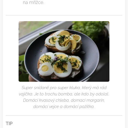
na mřížce.
Super snídaně pro super kluka, který má rád
vajíčka. Je to trochu bomba, ale kdo by odolal.
Domácí kvasový chleba, domací margarín,
domácí vejce a domácí pažitka.
TIP