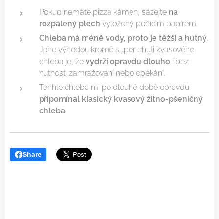
Pokud nemáte pizza kámen, sázejte
na
rozpálený plech
vyložený pečícím papírem.
Chleba má méně vody, proto je těžší a hutný
.
Jeho výhodou kromě super chuti kvasového
chleba je, že
vydrží opravdu dlouho
i bez
nutnosti zamražování nebo opékání.
Tenhle chleba mi po dlouhé době opravdu
připomínal klasický kvasový žitno-pšeničný
chleba.
Share