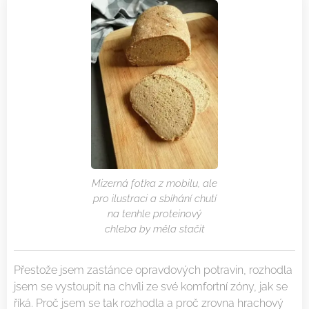
Mizerná fotka z mobilu, ale
pro ilustraci a sbíhání chutí
na tenhle proteinový
chleba by měla stačit
Přestože jsem zastánce opravdových potravin, rozhodla
jsem se vystoupit na chvíli ze své komfortní zóny, jak se
říká. Proč jsem se tak rozhodla a proč zrovna hrachový