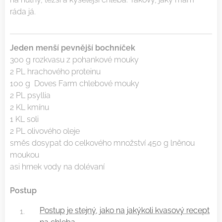
ráda já.
Jeden menší pevnější bochníček
300 g rozkvasu z pohankové mouky
2 PL hrachového proteinu
100 g Doves Farm chlebové mouky
2 PL psyllia
2 KL kmínu
1 KL soli
2 PL olivového oleje
směs dosypat do celkového množství 450 g lněnou
moukou
asi hrnek vody na dolévaní
Postup
Postup je stejný, jako na jakýkoli kvasový recept