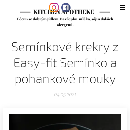
KITCHEN APOTHEKE
Léčím se dobrým jídlem. Bez lepku, mléka, sóji a dalších
alergenů.
Semínkové krekry z
Easy-fit Semínko a
pohankové mouky
04.05.2021