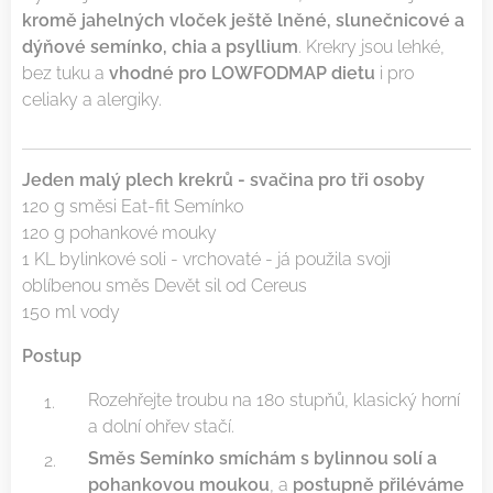
kromě jahelných vloček ještě lněné, slunečnicové a
dýňové semínko, chia a psyllium
. Krekry jsou lehké,
bez tuku a
vhodné pro LOWFODMAP dietu
i pro
celiaky a alergiky.
Jeden malý plech krekrů - svačina pro tři osoby
120 g směsi Eat-fit Semínko
120 g pohankové mouky
1 KL bylinkové soli - vrchovaté - já použila svoji
oblíbenou směs Devět sil od Cereus
150 ml vody
Postup
Rozehřejte troubu na 180 stupňů, klasický horní
a dolní ohřev stačí.
Směs Semínko smíchám s bylinnou solí a
pohankovou moukou
, a
postupně přiléváme