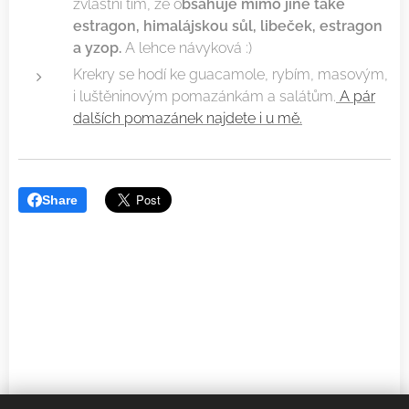
zvláštní tím, že o
bsahuje mimo jiné také
estragon, himalájskou sůl, libeček, estragon
a yzop.
A lehce návyková :)
Krekry se hodí ke guacamole, rybím, masovým,
i luštěninovým pomazánkám a salátům.
A pár
dalších pomazánek najdete i u mě.
Share