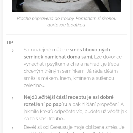
Placka připravená do trouby. Pomáhám si širokou
dortovou lopatkou.
TIP
Samozřejmě můžete
směs libovolných
semínek namíchat doma sami.
Lze dokonce
vynechat i psyllium a chia a nahradit je třeba
drceným lněným semínkem. Já ráda dělám
směsi s mákem. lnem, kmínem a sušenou
zeleninou.
Nejdůležitější částí receptu je asi dobré
rozetření po papíru
a pak hlídání propečení. A
jakmile krekrů odpečete víc, budete už vědět jak
na to s vaší troubou.
Devět sil od Cereusu je moje oblíbená směs. Je