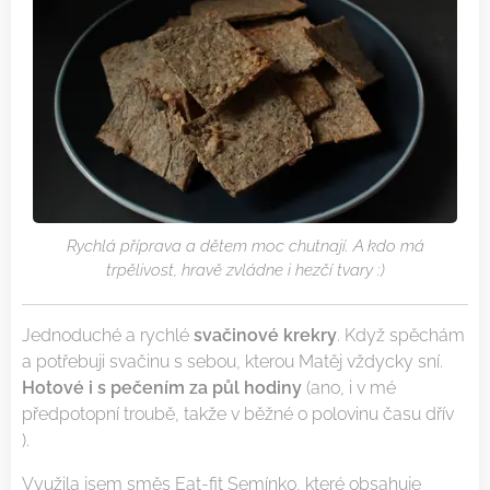
Rychlá příprava a dětem moc chutnají. A kdo má
trpělivost, hravě zvládne i hezčí tvary :)
Jednoduché a rychlé
svačinové krekry
. Když spěchám
a potřebuji svačinu s sebou, kterou Matěj vždycky sní.
Hotové i s pečením za půl hodiny
(ano, i v mé
předpotopní troubě, takže v běžné o polovinu času dřív
).
Využila jsem směs Eat-fit Semínko, které obsahuje