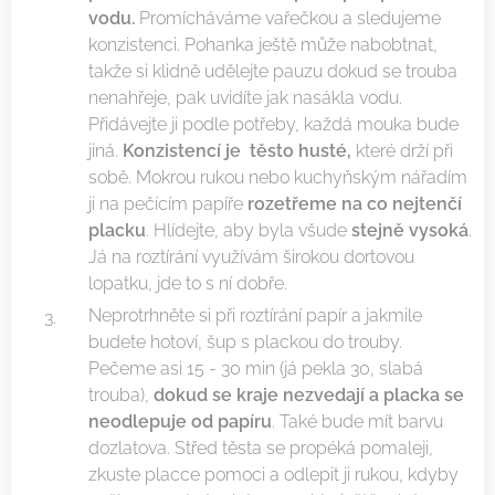
vodu.
Promícháváme vařečkou a sledujeme
konzistenci. Pohanka ještě může nabobtnat,
takže si klidně udělejte pauzu dokud se trouba
nenahřeje, pak uvidíte jak nasákla vodu.
Přidávejte ji podle potřeby, každá mouka bude
jiná.
Konzistencí je těsto husté,
které drží při
sobě. Mokrou rukou nebo kuchyňským nářadím
ji na pečícím papíře
rozetřeme na co nejtenčí
placku
. Hlídejte, aby byla všude
stejně vysoká
.
Já na roztírání využívám širokou dortovou
lopatku, jde to s ní dobře.
Neprotrhněte si při roztírání papír a jakmile
budete hotoví, šup s plackou do trouby.
Pečeme asi 15 - 30 min (já pekla 30, slabá
trouba),
dokud se kraje nezvedají a placka se
neodlepuje od papíru
. Také bude mít barvu
dozlatova. Střed těsta se propéká pomaleji,
zkuste placce pomoci a odlepit ji rukou, kdyby