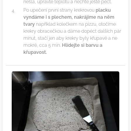
nešla, upravte teplotu a nechte ještě péct.
Po upečení první strany krekrovou
placku
vyndáme i s plechem, nakrájíme na něm
tvary
například kolečkem na pizzu, otočíme
krekry obracečkou a dáme dopéct dalších pár
minut, stačí jen aby krekry byly křupavé a ne
mokré, cca 5 min.
Hlídejte si barvu a
křupavost.