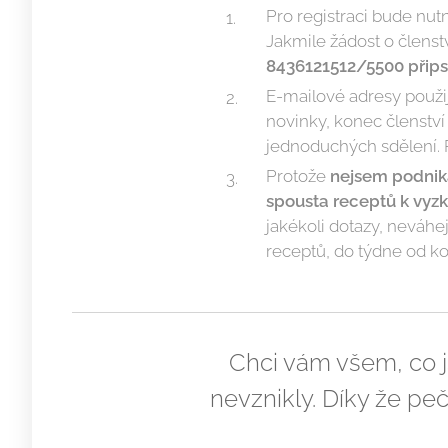
Pro registraci bude nu
Jakmile žádost o členst
8436121512/5500 připsan
E-mailové adresy použi
novinky, konec členstv
jednoduchých sdělení. P
Protože
nejsem podnikat
spousta receptů k vyzk
jakékoli dotazy, neváhe
receptů, do týdne od k
Chci vám všem, co j
nevznikly. Díky že pe