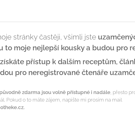
e stránky častěji, všimli jste
uzamčených
u to moje nejlepší kousky a budou pro r
získáte přístup k dalším receptům, člán
udou pro neregistrované čtenáře uzamč
původně zdarma jsou volně přístupné i nadále
, přesto p
ál. Pokud o to máte zájem, napište mi prosím na mail
otheke.cz.