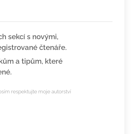
 sekcí s novými,
egistrované čtenáře.
kům a tipům, které
ené.
rosím respektujte moje autorství