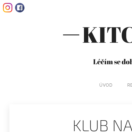
KIT
Léčím se dob
ÚVOD
R
KLUB N