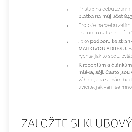
Přístup na dobu zatím 
platba na můj účet 84
Protože na webu zatím n
po tomto datu (doufám:)
Jako
podporu ke strán
MAILOVOU ADRESU.
Bu
rychle, jak to spolu zvl
K receptům a článkům 
mléka, sóji. Často jsou
váháte, zda se vám budo
uvidíte, jak vám se mn
ZALOŽTE SI KLUBOV