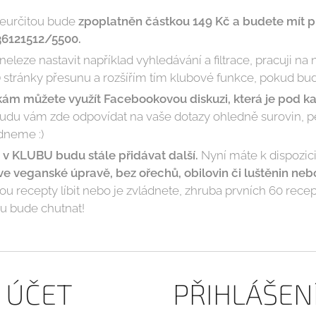
neurčitou bude
zpoplatněn částkou 149 Kč a budete mít pří
36121512/5500.
eleze nastavit například vyhledávání a filtrace, pracuji n
 stránky přesunu a rozšířím tím klubové funkce, pokud bud
kám můžete využít Facebookovou diskuzi, která je pod
du vám zde odpovídat na vaše dotazy ohledně surovin, peč
ádneme :)
v KLUBU budu stále přidávat další.
Nyní máte k dispozici
 ve veganské úpravě, bez ořechů, obilovin či luštěnin ne
u recepty líbit nebo je zvládnete, zhruba prvních 60 recep
ou bude chutnat!
Ý ÚČET
PŘIHLÁŠEN