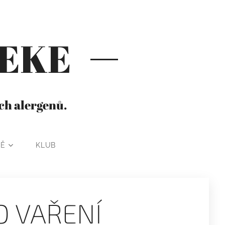
HEKE
ích alergenů.
NĚ
KLUB
 VAŘENÍ