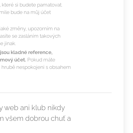
,
které si budete pamatovat.
akmile bude na můj účet
ějaké změny, upozorním na
asíte se zasláním takových
 jinak.
jsou kladné reference,
amový účet.
Pokud máte
yli hrubě nespokojeni s obsahem
y web ani klub nikdy
nám všem dobrou chuť a