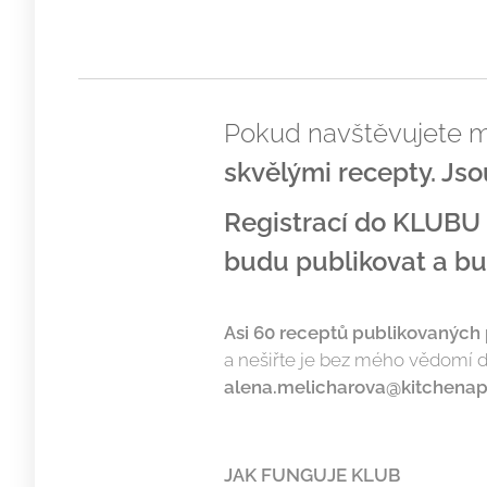
Pokud navštěvujete moj
skvělými recepty. Jso
Registrací do KLUBU 
budu publikovat a b
Asi 60 receptů publikovaných 
a nešiřte je bez mého vědomí d
alena.melicharova@kitchenap
JAK FUNGUJE KLUB