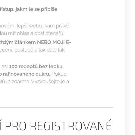
stup, jakmile se připíše
a novém, lepší webu, kam právě
ou mít ohlas a dost čtenářů.
 každým článkem NEBO MOJI E-
ení, postupů a tak dále tak
 asi
100 receptů bez lepku,
bo rafinovaného cukru.
Pokud
tů je zdarma. Vyzkoušejte je a
Í PRO REGISTROVANÉ