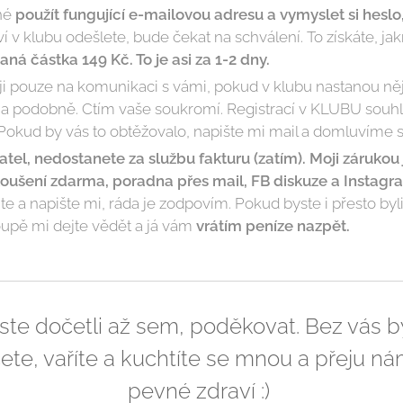
tné
použít fungující e-mailovou adresu a vymyslet si heslo
ví v klubu odešlete, bude čekat na schválení. To získáte, j
á částka 149 Kč. To je asi za 1-2 dny.
ji pouze na komunikaci s vámi, pokud v klubu nastanou n
í a podobně. Ctím vaše soukromí. Registrací v KLUBU souhl
okud by vás to obtěžovalo, napište mi mail a domluvíme se
el, nedostanete za službu fakturu (zatím). Moji zárukou 
oušení zdarma, poradna přes mail, FB diskuze a Instagr
jte a napište mi, ráda je zodpovím. Pokud byste i přesto b
oupě mi dejte vědět a já vám
vrátím peníze nazpět.
ste dočetli až sem, poděkovat. Bez vás b
čete, vaříte a kuchtíte se mnou a přeju 
pevné zdraví :)