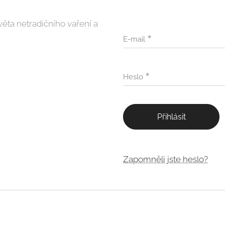
věta netradičního vaření a
E-mail
Heslo
Přihlásit
Zapomněli jste heslo?