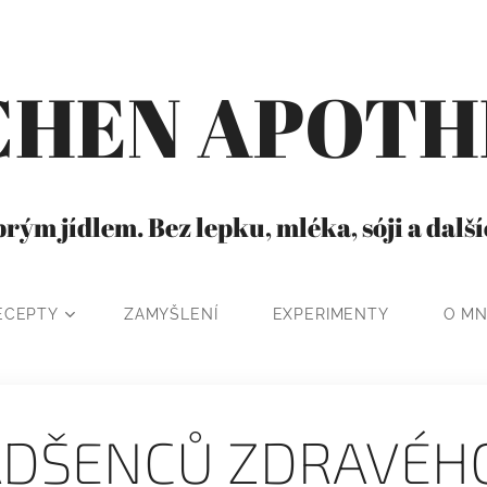
CHEN APOT
rým jídlem. Bez lepku, mléka, sóji a dalš
ECEPTY
ZAMYŠLENÍ
EXPERIMENTY
O M
ADŠENCŮ ZDRAVÉHO