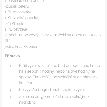
1 pastinák nebo petržel
kousek celeru
1 PL majoránky
1 KL sladká paprika,
2/3 KL soli
1 PL petržele
kimčchi nebo zbylý nálev z kimčchi na dochucení (cca 2
PL)
jedna krůtí klobása
Příprava
Krůtí vývar si založíme buď do pomalého hrnce
na alespoň 4 hodiny, nebo na dvě hodiny na
sporák. Čím delší a pozvolnější bude příprava,
tím lépe.
Po vyvaření ingrediencí scedíme vývar.
Zeleninu omyjeme, očistíme a nakrájíme
nadrobno.