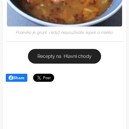
Polévka je grunt, i když nepoužíváte lepek a mléko
Recepty na Hlavní chody
Share