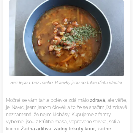
Bez lepku, bez mléka. Polévky jsou na tuhle dietu ideální.
Možná se vám tahle polévka zdá málo
zdravá
, ale věřte,
je. Navíc, jsem jenom člověk a to že se snažím jíst zdravě
neznamená, že nejím klobásy. Kupujeme z farmy
výborné, jsou z krůtího masa, vepřového střívka, soli a
koření.
Žádná aditiva, žádný tekutý kouř, žádné