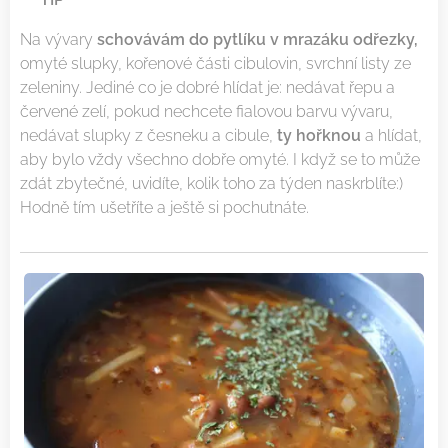
Na vývary
schovávám do pytlíku v mrazáku odřezky,
omyté slupky, kořenové části cibulovin, svrchní listy ze
zeleniny. Jediné co je dobré hlídat je: nedávat řepu a
červené zelí, pokud nechcete fialovou barvu vývaru,
nedávat slupky z česneku a cibule,
ty hořknou
a hlídat,
aby bylo vždy všechno dobře omyté. I když se to může
zdát zbytečné, uvidíte, kolik toho za týden naskrblíte:)
Hodně tím ušetříte a ještě si pochutnáte.