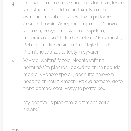
Do rozpáleného hrnce vhodíme klobásku, lehce
zarestujeme, pustí trochu tuku. Na něm
osmahneme cibuli, až zesklovatí přidáme
česnek. Promícháme, zarestujeme kořenovou
zeleninu, posypeme sladkou paprikou,
majoránkou, solí. Pokud chcete něčím zahustit,
třeba pohankovou krupicí, udělejte to teď.
Promíchejte a zalijte teplým vývarem.
Vsypte uvařené fazole. Nechte vařit na
nejmírnějším plameni, dokud zelenina nebude
měkká. Vypněte sporák, dochuťte nálevem
nebo zeleninou z kimčchi. Pokud nemáte, dejte
třeba domácí ocet. Posypte petrželkou.
My podávali s plackami z brambor, zelí a
škvarků.
❤TIP❤