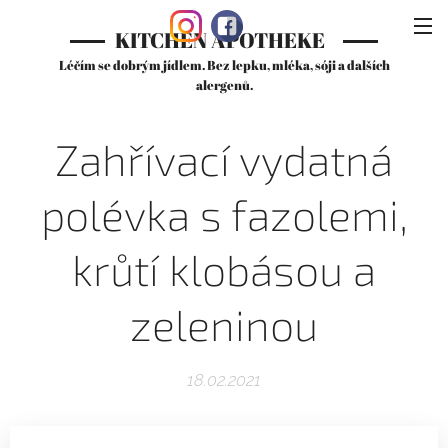
KITCHEN APOTHEKE
Léčím se dobrým jídlem. Bez lepku, mléka, sóji a dalších
alergenů.
Zahřívací vydatná
polévka s fazolemi,
krůtí klobásou a
zeleninou
18.02.2021