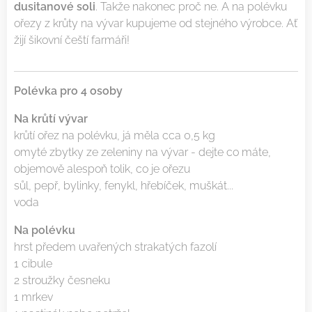
dusitanové soli
. Takže nakonec proč ne. A na polévku
ořezy z krůty na vývar kupujeme od stejného výrobce. Ať
žijí šikovní čeští farmáři!
Polévka pro 4 osoby
Na krůtí vývar
krůtí ořez na polévku, já měla cca 0,5 kg
omyté zbytky ze zeleniny na vývar - dejte co máte,
objemově alespoň tolik, co je ořezu
sůl, pepř, bylinky, fenykl, hřebíček, muškát...
voda
Na polévku
hrst předem uvařených strakatých fazolí
1 cibule
2 stroužky česneku
1 mrkev