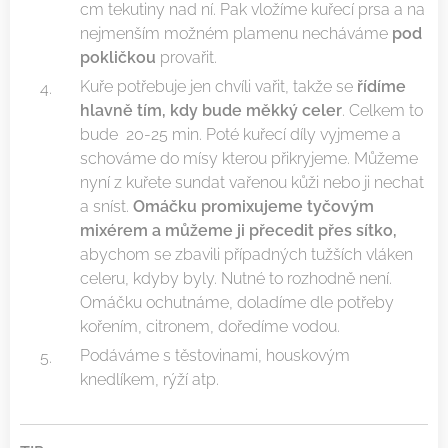
cm tekutiny nad ní. Pak vložíme kuřecí prsa a na
nejmenším možném plamenu necháváme
pod
pokličkou
provařit.
Kuře potřebuje jen chvíli vařit, takže se
řídíme
hlavně tím, kdy bude měkký celer
. Celkem to
bude 20-25 min. Poté kuřecí díly vyjmeme a
schováme do mísy kterou přikryjeme. Můžeme
nyní z kuřete sundat vařenou kůži nebo ji nechat
a sníst.
Omáčku promixujeme tyčovým
mixérem a můžeme ji přecedit přes sítko,
abychom se zbavili případných tužších vláken
celeru, kdyby byly. Nutné to rozhodně není.
Omáčku ochutnáme, doladíme dle potřeby
kořením, citronem, doředíme vodou.
Podáváme s těstovinami, houskovým
knedlíkem, rýží atp.