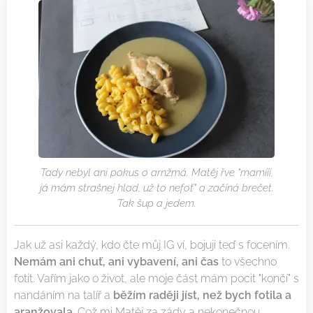
Tady nebyl ani pokus o arnžmá. Matěj řve "mamííí,
já mám strašnej hlad, už to nefoť" a začíná brečet.
Tak šup a jedem.
Jak už asi každý, kdo čte můj IG ví, bojuji teď s focením.
Nemám ani chuť, ani vybavení, ani čas
to všechno
fotit. Vařím jako o život, ale moje část mám pocit "končí" s
nandáním na talíř a
běžím raději jíst, než bych fotila a
aranžovala
. Což mi Matěj za zády a nekonečnou