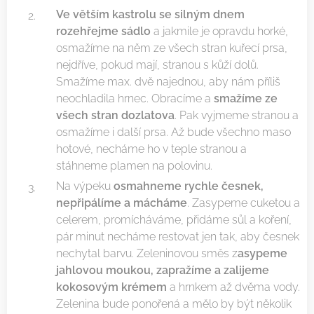
Ve větším kastrolu se silným dnem
rozehřejme sádlo
a jakmile je opravdu horké,
osmažíme na něm ze všech stran kuřecí prsa,
nejdříve, pokud mají, stranou s kůží dolů.
Smažíme max. dvě najednou, aby nám příliš
neochladila hrnec. Obracíme a
smažíme ze
všech stran dozlatova
. Pak vyjmeme stranou a
osmažíme i další prsa. Až bude všechno maso
hotové, necháme ho v teple stranou a
stáhneme plamen na polovinu.
Na výpeku
osmahneme rychle česnek,
nepřipálíme a mácháme
. Zasypeme cuketou a
celerem, promícháváme, přidáme sůl a koření,
pár minut necháme restovat jen tak, aby česnek
nechytal barvu. Zeleninovou směs z
asypeme
jahlovou moukou, zapražíme a zalijeme
kokosovým krémem
a hrnkem až dvěma vody.
Zelenina bude ponořená a mělo by být několik