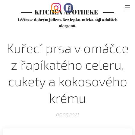
KITCHEN APOTHEKE
Léčím se dobrým jídlem. Bez lepku, mléka, sóji a dalších
alergenů.
Kuřecí prsa v omáčce
z řapíkatého celeru,
cukety a kokosového
krému
05.05.2021