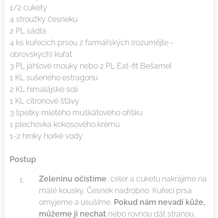
1/2 cukety
4 stroužky česneku
2 PL sádla
4 ks kuřecích prsou z farmářských (rozumějte -
obrovských) kuřat
3 PL jáhlové mouky nebo 2 PL Eat-fit Bešamel
1 KL sušeného estragonu
2 KL himalájské soli
1 KL citronové šťávy
3 špetky mletého muškátového oříšku
1 plechovka kokosového krému
1-2 hrnky horké vody
Postup
Zeleninu očistíme
, celer a cuketu nakrájíme na
malé kousky. Česnek nadrobno. Kuřecí prsa
omyjeme a usušíme.
Pokud nám nevadí kůže,
můžeme ji nechat
nebo rovnou dát stranou.