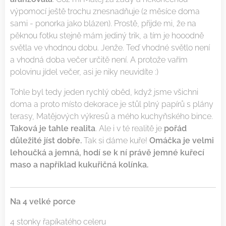
výpomocí ještě trochu znesnadňuje (2 měsíce doma
sami - ponorka jako blázen). Prostě, přijde mi, že na
pěknou fotku stejně mám jediný trik, a tím je hooodně
světla ve vhodnou dobu. Jenže. Teď vhodné světlo není
a vhodná doba večer určitě není. A protože vařím
polovinu jídel večer, asi je niky neuvidíte :)
Tohle byl tedy jeden rychlý oběd, když jsme všichni
doma a proto místo dekorace je stůl plný papírů s plány
terasy, Matějových výkresů a mého kuchyňského bince.
Taková je tahle realita
. Ale i v té realitě je
pořád
důležité jíst dobře.
Tak si dáme kuře!
Omáčka je velmi
lehoučká a jemná, hodí se k ní právě jemné kuřecí
maso a například kukuřičná kolínka.
Na 4 velké porce
4 stonky řapíkatého celeru