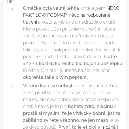
TIP
O
máčka byla velmi lehká
, chtěla jsem
NĚCO
FAKT LOW FODMAP, něco na rozbouřené
trávení
a volila tak jemné a nedráždivé chutě.
Mohu potvrdit, že i při lehkém zhoršení stavu
zánětlivého onemocnění střev jsem ji dala v
pohodě. Syn i muž to ocenili, mají to tak rádi a
talíře byly za chvíli prázdné. Pokud byste chtěli
přece jen dodat trochu "šťávu", do varu
hoďte
1/2 - 1 kostku kuřecího bio bujonu bez lepku
(Biolinie, DM atp.) a uberte na soli. Na konci
okořeňte také bílým pepřem.
Vařené kůže se nebojte
, není nechutná. Tím,
že se předtím dozlatova vysmažila, je sice
měkká, ale moc dobrá, dodá omáčce spoustu
chuti a navíc je to prý
bohatý zdroj niacinu
a
prostě si myslím, že je vždycky dobré, jíst ze
zabitého zvířete všechno, ne jen maso.
A to
ze dvou důvodů.
První, to je etický
a
možná i