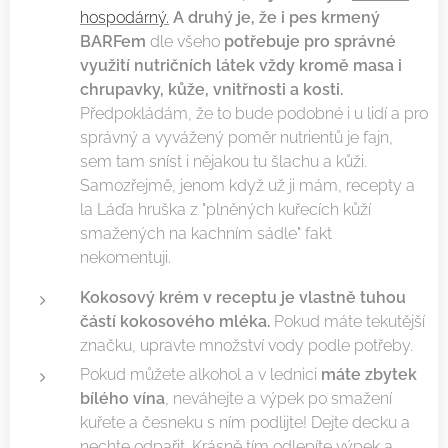
hospodárný.
A druhý je, že i pes krmený
BARFem
dle všeho
potřebuje pro správné
využití nutričních látek vždy kromě masa i
chrupavky, kůže, vnitřnosti a kosti.
Předpokládám, že to bude podobné i u lidí a pro
správný a vyvážený poměr nutrientů je fajn,
sem tam sníst i nějakou tu šlachu a kůži.
Samozřejmě, jenom když už ji mám, recepty a
la Láďa hruška z "plněných kuřecích kůží
smažených na kachním sádle" fakt
nekomentuji.
Kokosový krém v receptu je vlastně tuhou
částí kokosového mléka.
Pokud máte tekutější
značku, upravte množství vody podle potřeby.
Pokud můžete alkohol a v lednici
máte zbytek
bílého vína
, neváhejte a výpek po smažení
kuřete a česneku s ním podlijte! Dejte decku a
nechte odpařit. Krásně tím odlepíte výpek a