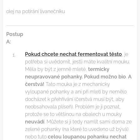
olej na potírání lívanečníku
Postup
A:
Pokud chcete nechat fermentovat těsto
, je
potřeba si uvědomit, jestli máte kvalitní mouku.
Měla by být z jemně mleté,
termicky
neupravované pohanky. Pokud možno bio
.
A
čerstvá!
Tato mouka je z mechanicky
vyloupané pohanky a ani při mletí by nemělo
docházet k přehřívání (čerstvá musí být, aby
neobsahovala plíseň). Problém je ji poznat,
protože se to většinou na obalech u mouky
neuvádí
. Můžete si ji tedy namlít sami doma ze
zelené pohanky (na které to uvedeno už bývá)
nebo tuto
celou loupanou pohanku nechat