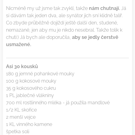
Nicméně my už jsme tak zvyklí, takže
nám chutnají.
Já
si dávám tak jeden dva, ale synátor jich sní klidně talíř.
Co zbyde průběžně dojíždí ještě další den, studené,
nemazané, jen aby mu je nikdo nesebral. Takže tolik k
chuti:) Já bych ale doporučila,
aby se jedly čerstvě
usmažené.
Asi 30 kousků
180 g jemné pohankové mouky
100 g kokosové mouky
35 g kokosového cukru
1 PL jablečné vlákniny
700 ml rostlinného mléka - já použila mandlové
1/2 KL skořice
2 menší vejce
1 KL vinného kamene
špetka soli