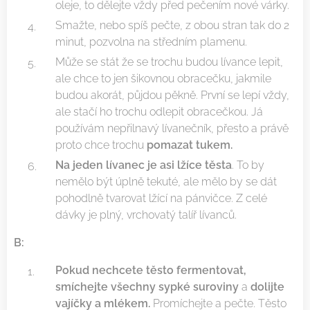
oleje, to dělejte vždy před pečením nové várky.
Smažte, nebo spíš pečte, z obou stran tak do 2
minut, pozvolna na středním plamenu.
Může se stát že se trochu budou lívance lepit,
ale chce to jen šikovnou obracečku, jakmile
budou akorát, půjdou pěkně. První se lepí vždy,
ale stačí ho trochu odlepit obracečkou. Já
používám nepřilnavý lívanečník, přesto a právě
proto chce trochu
pomazat tukem.
Na jeden lívanec je asi lžíce těsta
. To by
nemělo být úplně tekuté, ale mělo by se dát
pohodlně tvarovat lžící na pánvičce. Z celé
dávky je plný, vrchovatý talíř lívanců.
B:
Pokud nechcete těsto fermentovat,
smíchejte všechny sypké suroviny
a
dolijte
vajíčky a mlékem.
Promíchejte a pečte. Těsto