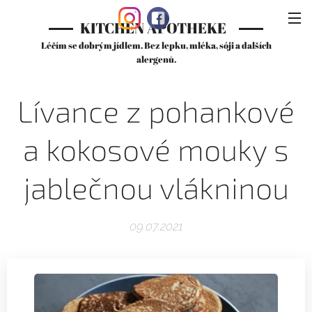
KITCHEN APOTHEKE
Léčím se dobrým jídlem. Bez lepku, mléka, sóji a dalších
alergenů.
Lívance z pohankové
a kokosové mouky s
jablečnou vlákninou
09.07.2021