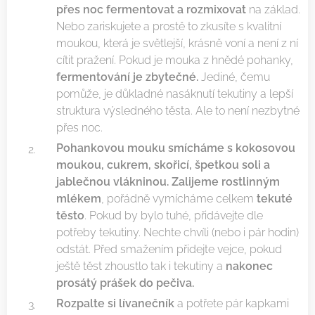
přes noc fermentovat a rozmixovat
na základ.
Nebo zariskujete a prostě to zkusíte s kvalitní
moukou, která je světlejší, krásně voní a není z ní
cítit pražení. Pokud je mouka z hnědé pohanky,
fermentování je zbytečné.
Jediné, čemu
pomůže, je důkladné nasáknutí tekutiny a lepší
struktura výsledného těsta. Ale to není nezbytné
přes noc.
Pohankovou mouku smícháme s kokosovou
moukou, cukrem, skořicí, špetkou soli a
jablečnou vlákninou. Zalijeme rostlinným
mlékem
, pořádně vymícháme celkem
tekuté
těsto
. Pokud by bylo tuhé, přidávejte dle
potřeby tekutiny. Nechte chvíli (nebo i pár hodin)
odstát. Před smažením přidejte vejce, pokud
ještě těst zhoustlo tak i tekutiny a
nakonec
prosátý prášek do pečiva.
Rozpalte si lívanečník
a potřete pár kapkami