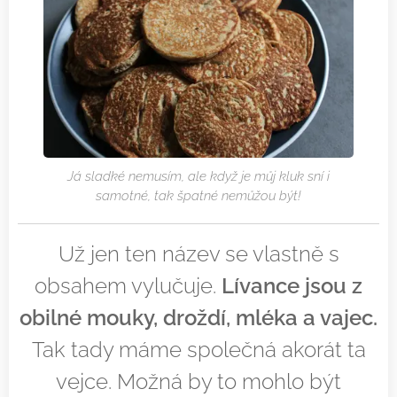
Já sladké nemusím, ale když je můj kluk sní i
samotné, tak špatné nemůžou být!
Už jen ten název se vlastně s
obsahem vylučuje.
Lívance jsou z
obilné mouky, droždí, mléka a vajec.
Tak tady máme společná akorát ta
vejce. Možná by to mohlo být