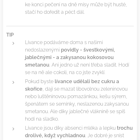
ke konci pečení na dně mísy může být husté,
stačí ho doředit a péct dál.
TIP
Lívance podáváme doma s našimi
nedoslazenými
povidly - švestkovými,
jablečnými - a zakysanou kokosovou
smetanou
. Ani jedno už není třeba sladit. Hodí
se na ně ale cokoli, na co jste zvyklí.
Pokud byste
lívance udělali bez cukru a
skořice
, dají se mazat libovolnou zeleninovou
nebo luštěninovou pomazánkou, kešu sýrem,
špenátem se semínky, neslazenou zakysanou
smetanou. Ale díky jablečné vláknině se spíš
hodí na sladko.
Lívance jsou díky absenci mléka a lepku
trochu
drolivé, když vychladnou
. Je dobré je sníst