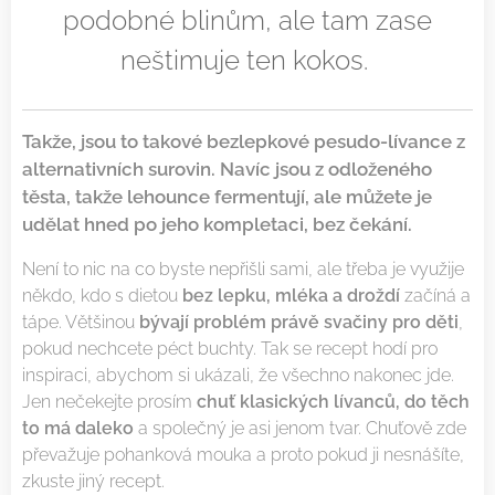
podobné blinům, ale tam zase
neštimuje ten kokos.
Takže, jsou to takové bezlepkové pesudo-lívance z
alternativních surovin. Navíc jsou z odloženého
těsta, takže lehounce fermentují, ale můžete je
udělat hned po jeho kompletaci, bez čekání.
Není to nic na co byste nepřišli sami, ale třeba je využije
někdo, kdo s dietou
bez lepku, mléka a droždí
začíná a
tápe. Většinou
bývají problém právě svačiny pro děti
,
pokud nechcete péct buchty. Tak se recept hodí pro
inspiraci, abychom si ukázali, že všechno nakonec jde.
Jen nečekejte prosím
chuť klasických lívanců, do těch
to má daleko
a společný je asi jenom tvar. Chuťově zde
převažuje pohanková mouka a proto pokud ji nesnášíte,
zkuste jiný recept.