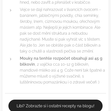
hned, nebo zavřít a přenášet v krabičce.
Vejce se dají nahrazovat v lívancích ovocem -
banánem, jablečnými povidly, chia semínky,
škroby, lnem, cizrnovou moukou, ořechovým
máslem atp. Nejlepší je jejich kombinace. Ale
pak se dost mění struktura a nebudou
nadýchané. Musíte si pak vyhrát víc s těstem.
Ale jde to. Jen se obíráte pak o část bílkovin a
taky o chutě a vlastnosti pečiva se změní.
Mouky na tenhle rozpočet obsahují asi 45 g
bílkovin
, 2 vajíčka cca 10-12 g bílkovin,
mandlové mléko asi 4 g. Cože není tak špatné a
můžeme mluvit o výživné svačině, s
luštěninovou pomazánkou i o zdravé večeři :)
Líbí? Zobrazte si i ostatní recepty na blogu!