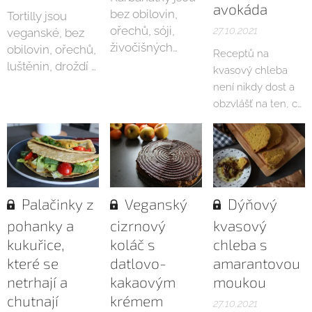
avokáda
inspirace
( pro
bez obilovin,
Tortilly jsou
odkaz klikněte).
ořechů, sóji,
27.10.2021
veganské, bez
Jsou tentokrát
živočišných
obilovin, ořechů,
Receptů na
sladké celkem
produktů.
luštěnin, droždí a
kvasový chleba
dost, aby je jedl
kypřidel.
není nikdy dost a
každý....
obzvlášť na ten, co
má být na
zapékání toustů.
Toustový chleba
jsem to původně
nazvat nechtěla,
Palačinky z
Veganský
Dýňový
protože už mám
několik receptů s
pohanky a
cizrnový
kvasový
tímhle jménem a
kukuřice,
koláč s
chleba s
budu je také
které se
datlovo-
amarantovou
přidávat. Ale on se
netrhají a
kakaovým
moukou
na to prostě
chutnají
krémem
27.10.2021
krásně hodí. Není