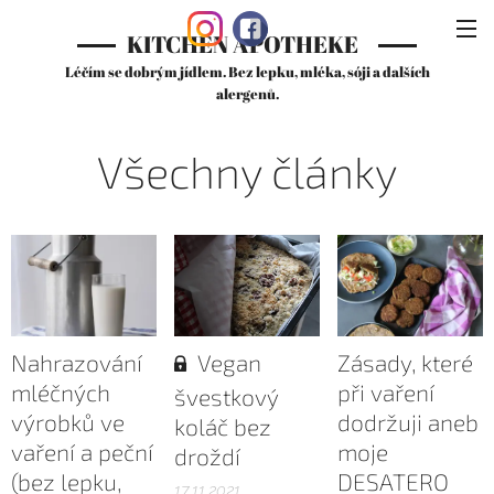
KITCHEN APOTHEKE
Léčím se dobrým jídlem. Bez lepku, mléka, sóji a dalších
alergenů.
Všechny články
Nahrazování
Vegan
Zásady, které
mléčných
při vaření
švestkový
výrobků ve
dodržuji aneb
koláč bez
vaření a peční
moje
droždí
(bez lepku,
DESATERO
17.11.2021