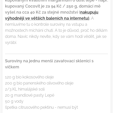
kupovaným kvalitním margarínům o dost lépe - např.
kupovaný Cocovit je za 94 Kč / 250 g, domácí mě
vyšel na cca 40 Kč za stejné množství (
nakupuju
výhodněji ve větších baleních na internetu)
.
A
nemluvíme tu o kontrole suroviny na vstupu a
možnostech míchání chutí. A to je důvod, proč ho dělám
doma. Navíc nikdy nevíte, kdy se vám hodí vědět, jak se
vyrábí.
Suroviny na jednu menší zavařovací sklenici s
víčkem
120 g bio kokosového oleje
200 g bio panenského olivového oleje
2/3 KL himalájské soli
20 g mandlové pasty Lepé
50 g vody
špetka citrusového pektinu - nemusí být