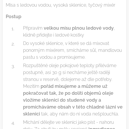
Mísa s ledovou vodou, vysoká sklenice, tyčový mixér
Postup
Připravím
velkou mísu plnou ledové vody
,
klidně přidejte i ledové kostky
Do vysoké sklenice, v které se dá mixovat
ponorným mixérem, smícháme sůl, mandlovou
pastu s vodou a promixujeme.
Rozpuštěné oleje pokojové teploty přiléváme
postupně, asi 30 g si necháme ještě raději
stranou v reservě, dolejeme až dle potřeby.
Mezitím
pořád mixujeme a můžeme už
pokračovat tak, že po dolití objemů oleje
vložíme sklenici do studené vody a
promícháváme obsah v této chladné lázni ve
sklenici
tak, aby nám do ní voda nešplouchla.
Míchání dělejte ve sklenici jako píst - nahoru