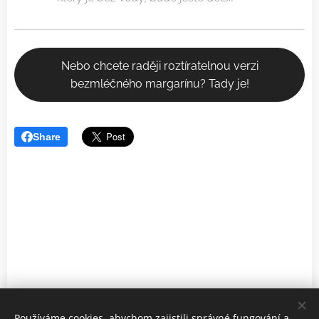
Nebo chcete raději roztíratelnou verzi
bezmléčného margarínu? Tady je!
Share
Používáme cookies, abychom zajistili správné fungování a