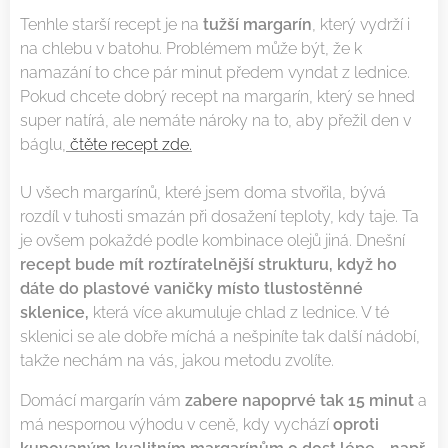
Tenhle starší recept je na
tužší margarín
, který vydrží i
na chlebu v batohu. Problémem může být, že k
namazání to chce pár minut předem vyndat z lednice.
Pokud chcete dobrý recept na margarín, který se hned
super natírá, ale nemáte nároky na to, aby přežil den v
báglu,
čtěte recept zde.
U všech margarínů, které jsem doma stvořila, bývá
rozdíl v tuhosti smazán při dosažení teploty, kdy taje. Ta
je ovšem pokaždé podle kombinace olejů jiná. Dnešní
recept bude mít roztíratelnější strukturu, když ho
dáte
do plastové vaničky místo tlustostěnné
sklenice,
která více akumuluje chlad z lednice. V té
sklenici se ale dobře míchá a nešpiníte tak další nádobí,
takže nechám na vás, jakou metodu zvolíte.
Domácí margarín vám
zabere napoprvé tak 15 minut
a
má nespornou výhodu v ceně, kdy vychází
oproti