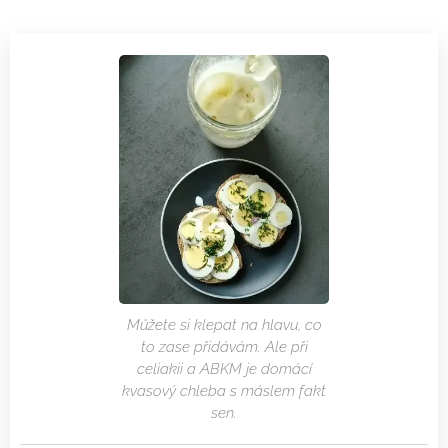
Můžete si klepat na hlavu, co
to zase přidávám. Ale při
celiakii a ABKM je domácí
kvasový chleba s máslem fakt
sen.