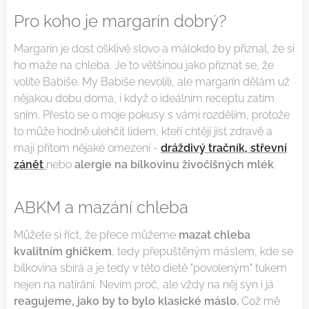
Pro koho je margarín dobrý?
Margarín je dost ošklivé slovo a málokdo by přiznal, že si
ho maže na chleba. Je to většinou jako přiznat se, že
volíte Babiše. My Babiše nevolili, ale margarín dělám už
nějakou dobu doma, i když o ideálním receptu zatím
sním. Přesto se o moje pokusy s vámi rozdělím, protože
to může hodně ulehčit lidem, kteří chtějí jíst zdravě a
mají přitom nějaké omezení -
dráždivý tračník, střevní
zánět
nebo
alergie na bílkovinu živočišných mlék
.
ABKM a mazání chleba
Můžete si říct, že přece můžeme
mazat chleba
kvalitním ghíčkem
, tedy přepuštěným máslem, kde se
bílkovina sbírá a je tedy v této dietě "povoleným" tukem
nejen na natírání. Nevím proč, ale vždy na něj syn i já
reagujeme, jako by to bylo klasické máslo.
Což mě