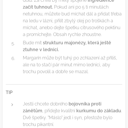
dolu. Za chvíli by měly spojené
ingredience
začít tuhnout.
Pokud ani po 5 ti minutách
netuhnou, můžete bud míchat dál a přidat třeba
na ledu v lázni, přilít zbylý olej po troškách a
míchat, anebo dejte špetku citrusového pektinu
a promíchejte. Obsah rychle zhoustne.
Bude mít
strukturu majonézy, která ještě
ztuhne v lednici.
Margarín může být tuhý po zchlazení až příliš,
ale na to stačí pár minut mimo lednici, aby
trochu povolil a dobře se mazal.
TIP
Jestli chcete dobrého
bojovníka proti
zánětům
, přidejte kvalitní
kurkumu do základu
.
Dvě špetky. "Máslo" jedl i syn, přestože bylo
trochu pikantní.