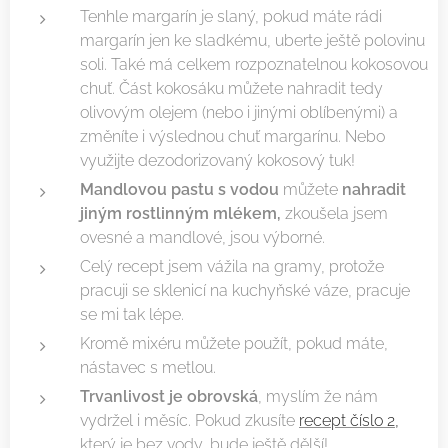
Tenhle margarín je slaný, pokud máte rádi
margarín jen ke sladkému, uberte ještě polovinu
soli. Také má celkem rozpoznatelnou kokosovou
chuť. Část kokosáku můžete nahradit tedy
olivovým olejem (nebo i jinými oblíbenými) a
změníte i výslednou chuť margarínu. Nebo
využijte dezodorizovaný kokosový tuk!
Mandlovou pastu s vodou
můžete
nahradit
jiným rostlinným mlékem,
zkoušela jsem
ovesné a mandlové, jsou výborné.
Celý recept jsem vážila na gramy, protože
pracuji se sklenicí na kuchyňské váze, pracuje
se mi tak lépe.
Kromě mixéru můžete použít, pokud máte,
nástavec s metlou.
Trvanlivost je obrovská
, myslím že nám
vydržel i měsíc. Pokud zkusíte
recept číslo 2,
který je bez vody, bude ještě dělší!