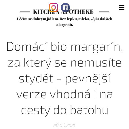
KITCHEN APOTHEKE
Léčím se dobrým jídlem. Bez lepku, mléka, sóji a dalších
alergenů.
Domácí bio margarín,
za který se nemusíte
stydět - pevnější
verze vhodná i na
cesty do batohu
28.06.2021