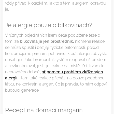
vždy přivádí k otázkám, jak to s těmi alergiemi opravdu
je.
Je alergie pouze o bílkovinách?
V různých pojednáních jsem četla podložené teze o
tom, že
bílkovina je jen prostředník,
nicméně reakce
se může spustit i bez její fyzické přítomnosti, pokud
konzumujeme primární potravinu, která alergen obvykle
obsahuje. Jako by imunitní systém reagoval už předem
a nezkontroloval, jestli je reakce na místě. Zní-li vám to
nepravděpodobně,
připomenu problém zkřížených
alergií
- tam také reakce přichází na pouze podobnou
látku, ne konkrétní alergen. Co je pravda, to nám odpoví
budoucí generace.
Recept na domácí margarín